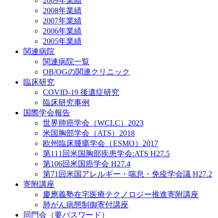
2009年業績
2008年業績
2007年業績
2006年業績
2005年業績
関連病院
関連病院一覧
OB/OGの関連クリニック
臨床研究
COVID-19 後遺症研究
臨床研究事例
国際学会報告
世界肺癌学会（WCLC）2023
米国胸部学会（ATS）2018
欧州臨床腫瘍学会（ESMO）2017
第111回米国胸部疾患学会:ATS H27.5
第106回米国癌学会 H27.4
第71回米国アレルギー・喘息・免疫学会議 H27.2
寄附講座
慶應義塾在宅医療テクノロジー推進寄附講座
肺がん病態制御寄付講座
同門会（要パスワード）