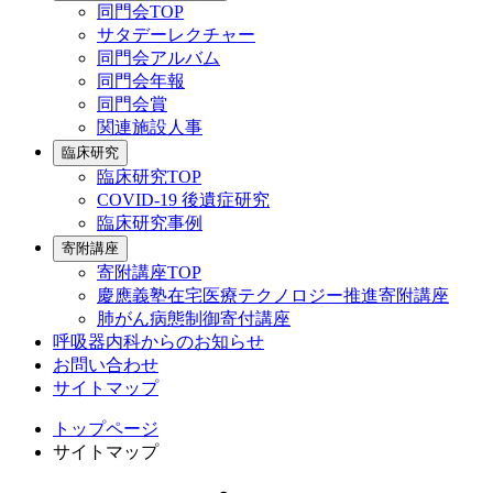
同門会TOP
サタデーレクチャー
同門会アルバム
同門会年報
同門会賞
関連施設人事
臨床研究
臨床研究TOP
COVID-19 後遺症研究
臨床研究事例
寄附講座
寄附講座TOP
慶應義塾在宅医療テクノロジー推進寄附講座
肺がん病態制御寄付講座
呼吸器内科からのお知らせ
お問い合わせ
サイトマップ
トップページ
サイトマップ