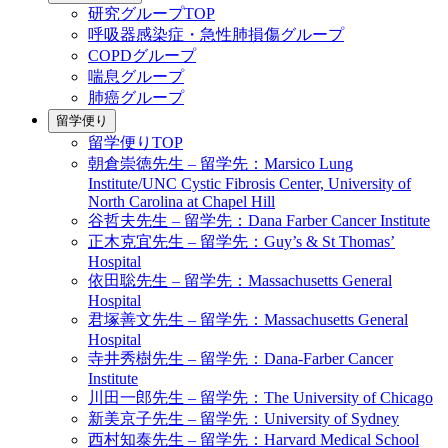
研究グループTOP
呼吸器感染症・急性肺損傷グループ
COPDグループ
喘息グループ
肺癌グループ
留学便り
留学便りTOP
朝倉崇徳先生 – 留学先：Marsico Lung
Institute/UNC Cystic Fibrosis Center, University of
North Carolina at Chapel Hill
谷哲夫先生 – 留学先：Dana Farber Cancer Institute
正木克宜先生 – 留学先：Guy’s & St Thomas’
Hospital
依田聡先生 – 留学先：Massachusetts General
Hospital
君塚善文先生 – 留学先：Massachusetts General
Hospital
寺井秀樹先生 – 留学先：Dana-Farber Cancer
Institute
川田一郎先生 – 留学先：The University of Chicago
新美京子先生 – 留学先：University of Sydney
西村知泰先生 – 留学先：Harvard Medical School