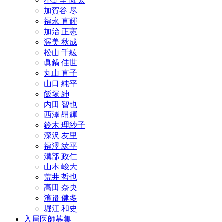
小野里 隆太
加賀谷 尽
福永 直輝
加治 正憲
渥美 秋成
松山 千紘
眞鍋 佳世
丸山 直子
山口 純平
飯塚 紳
内田 智也
西澤 昂輝
鈴木 理紗子
深沢 友里
福澤 紘平
溝部 政仁
山本 峻大
荒井 哲也
髙田 奈央
濱邉 健多
堀江 和史
入局医師募集