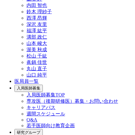
内田 智也
鈴木 理紗子
西澤 昂輝
深沢 友里
福澤 紘平
溝部 政仁
山本 峻大
渥美 秋成
松山 千紘
眞鍋 佳世
丸山 直子
山口 純平
医局員一覧
入局医師募集
入局医師募集TOP
専攻医（後期研修医）募集・お問い合わせ
キャリアパス
週間スケジュール
Q&A
若手医師向け教育企画
研究グループ