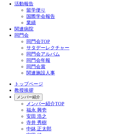
活動報告
留学便り
国際学会報告
業績
関連病院
同門会
同門会TOP
サタデーレクチャー
同門会アルバム
同門会年報
同門会賞
関連施設人事
トップページ
教授挨拶
メンバー紹介
メンバー紹介TOP
福永 興壱
安田 浩之
寺井 秀樹
中鉢 正太郎