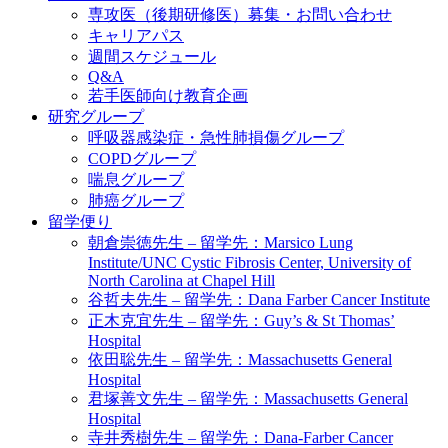
専攻医（後期研修医）募集・お問い合わせ
キャリアパス
週間スケジュール
Q&A
若手医師向け教育企画
研究グループ
呼吸器感染症・急性肺損傷グループ
COPDグループ
喘息グループ
肺癌グループ
留学便り
朝倉崇徳先生 – 留学先：Marsico Lung
Institute/UNC Cystic Fibrosis Center, University of
North Carolina at Chapel Hill
谷哲夫先生 – 留学先：Dana Farber Cancer Institute
正木克宜先生 – 留学先：Guy’s & St Thomas’
Hospital
依田聡先生 – 留学先：Massachusetts General
Hospital
君塚善文先生 – 留学先：Massachusetts General
Hospital
寺井秀樹先生 – 留学先：Dana-Farber Cancer