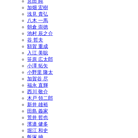
宮田 純
加畑 宏樹
浅見 貴弘
八木 一馬
朝倉 崇徳
池村 辰之介
谷 哲夫
額賀 重成
入江 美聡
笹原 広太郎
小澤 拓矢
小野里 隆太
加賀谷 尽
福永 直輝
西川 敬介
木戸 領二郎
新井 雄裕
田島 義家
荒井 哲也
濱邉 健多
堀江 和史
飯塚 紳