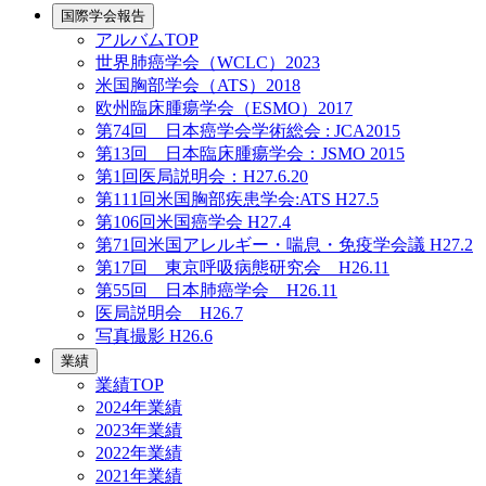
国際学会報告
アルバムTOP
世界肺癌学会（WCLC）2023
米国胸部学会（ATS）2018
欧州臨床腫瘍学会（ESMO）2017
第74回 日本癌学会学術総会 : JCA2015
第13回 日本臨床腫瘍学会：JSMO 2015
第1回医局説明会：H27.6.20
第111回米国胸部疾患学会:ATS H27.5
第106回米国癌学会 H27.4
第71回米国アレルギー・喘息・免疫学会議 H27.2
第17回 東京呼吸病態研究会 H26.11
第55回 日本肺癌学会 H26.11
医局説明会 H26.7
写真撮影 H26.6
業績
業績TOP
2024年業績
2023年業績
2022年業績
2021年業績