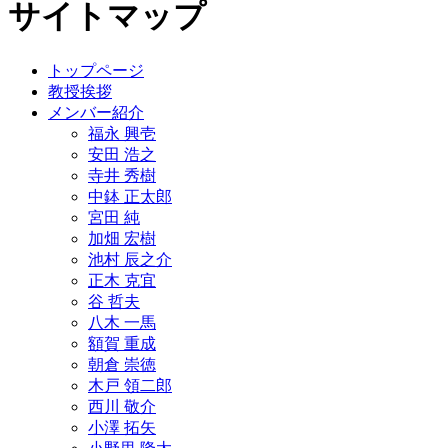
サイトマップ
トップページ
教授挨拶
メンバー紹介
福永 興壱
安田 浩之
寺井 秀樹
中鉢 正太郎
宮田 純
加畑 宏樹
池村 辰之介
正木 克宜
谷 哲夫
八木 一馬
額賀 重成
朝倉 崇徳
木戸 領二郎
西川 敬介
小澤 拓矢