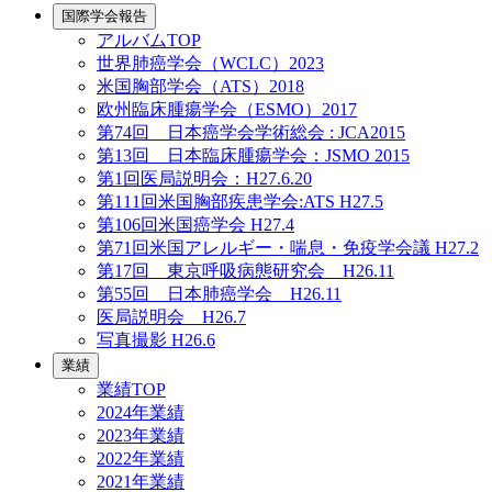
国際学会報告
アルバムTOP
世界肺癌学会（WCLC）2023
米国胸部学会（ATS）2018
欧州臨床腫瘍学会（ESMO）2017
第74回 日本癌学会学術総会 : JCA2015
第13回 日本臨床腫瘍学会：JSMO 2015
第1回医局説明会：H27.6.20
第111回米国胸部疾患学会:ATS H27.5
第106回米国癌学会 H27.4
第71回米国アレルギー・喘息・免疫学会議 H27.2
第17回 東京呼吸病態研究会 H26.11
第55回 日本肺癌学会 H26.11
医局説明会 H26.7
写真撮影 H26.6
業績
業績TOP
2024年業績
2023年業績
2022年業績
2021年業績