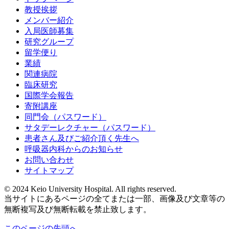
教授挨拶
メンバー紹介
入局医師募集
研究グループ
留学便り
業績
関連病院
臨床研究
国際学会報告
寄附講座
同門会（パスワード）
サタデーレクチャー（パスワード）
患者さん及びご紹介頂く先生へ
呼吸器内科からのお知らせ
お問い合わせ
サイトマップ
© 2024 Keio University Hospital. All rights reserved.
当サイトにあるページの全てまたは一部、画像及び文章等の
無断複写及び無断転載を禁止致します。
このページの先頭へ