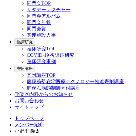
同門会TOP
サタデーレクチャー
同門会アルバム
同門会年報
同門会賞
関連施設人事
臨床研究
臨床研究TOP
COVID-19 後遺症研究
臨床研究事例
寄附講座
寄附講座TOP
慶應義塾在宅医療テクノロジー推進寄附講座
肺がん病態制御寄付講座
呼吸器内科からのお知らせ
お問い合わせ
サイトマップ
トップページ
メンバー紹介
小野里 隆太