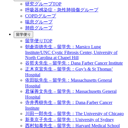
研究グループTOP
呼吸器感染症・急性肺損傷グループ
COPDグループ
喘息グループ
肺癌グループ
留学便り
留学便りTOP
朝倉崇徳先生 – 留学先：Marsico Lung
Institute/UNC Cystic Fibrosis Center, University of
North Carolina at Chapel Hill
谷哲夫先生 – 留学先：Dana Farber Cancer Institute
正木克宜先生 – 留学先：Guy’s & St Thomas’
Hospital
依田聡先生 – 留学先：Massachusetts General
Hospital
君塚善文先生 – 留学先：Massachusetts General
Hospital
寺井秀樹先生 – 留学先：Dana-Farber Cancer
Institute
川田一郎先生 – 留学先：The University of Chicago
新美京子先生 – 留学先：University of Sydney
西村知泰先生 – 留学先：Harvard Medical School