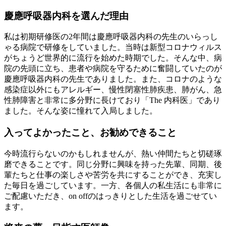
慶應呼吸器内科を選んだ理由
私は初期研修医の2年間は慶應呼吸器内科の先生のいらっし
ゃる病院で研修をしていました。当時は新型コロナウィルス
がちょうど世界的に流行を始めた時期でした。そんな中、病
院の先頭に立ち、患者や病院を守るために奮闘していたのが
慶應呼吸器内科の先生でありました。また、コロナのような
感染症以外にもアレルギー、慢性閉塞性肺疾患、肺がん、急
性肺障害と非常に多分野に長けており「The 内科医」であり
ました。そんな姿に憧れて入局しました。
入ってよかったこと、お勧めできること
今時流行らないのかもしれませんが、熱い仲間たちと切磋琢
磨できることです。同じ分野に興味を持った先輩、同期、後
輩たちと仕事の楽しさや苦労を共にすることができ、充実し
た毎日を過ごしています。一方、各個人の私生活にも非常に
ご配慮いただき、on offのはっきりとした生活を過ごせてい
ます。