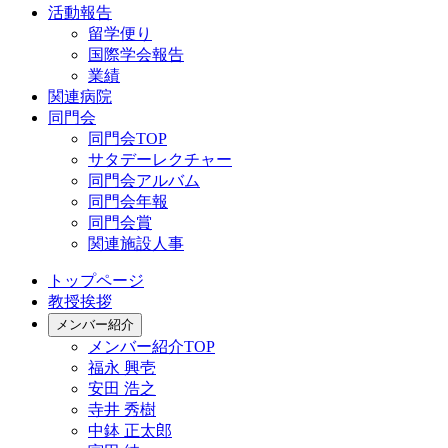
活動報告
留学便り
国際学会報告
業績
関連病院
同門会
同門会TOP
サタデーレクチャー
同門会アルバム
同門会年報
同門会賞
関連施設人事
トップページ
教授挨拶
メンバー紹介
メンバー紹介TOP
福永 興壱
安田 浩之
寺井 秀樹
中鉢 正太郎