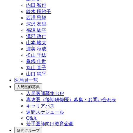
内田 智也
鈴木 理紗子
西澤 昂輝
深沢 友里
福澤 紘平
溝部 政仁
山本 峻大
渥美 秋成
松山 千紘
眞鍋 佳世
丸山 直子
山口 純平
医局員一覧
入局医師募集
入局医師募集TOP
専攻医（後期研修医）募集・お問い合わせ
キャリアパス
週間スケジュール
Q&A
若手医師向け教育企画
研究グループ