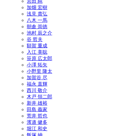
宮田 純
加畑 宏樹
浅見 貴弘
八木 一馬
朝倉 崇徳
池村 辰之介
谷 哲夫
額賀 重成
入江 美聡
笹原 広太郎
小澤 拓矢
小野里 隆太
加賀谷 尽
福永 直輝
西川 敬介
木戸 領二郎
新井 雄裕
田島 義家
荒井 哲也
濱邉 健多
堀江 和史
飯塚 紳