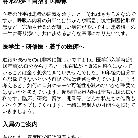
将来の夢・目指す医師像
医者の仕事は患者の病気を治すこと。それはもちろんなので
すが、呼吸器内科の分野では肺がんや喘息、慢性閉塞性肺疾
患など、完治させるのが難しい病気が多いです。患者様 の
一生に寄り添い、共に歩めるような医師になりたいです。
医学生・研修医・若手の医師へ
進路を決めるのは非常に難しいですよね。医学部入学時(約
10年前)の自分からすると、現在私が呼吸器内科医になって
いることは全く想像できていませんでした。10年後の自分す
ら想像できないという前提で私は進路を考えています。そう
考えると、如何に自分の未来の可能性を狭めないかが重要で
はないかと考えています。慶應呼吸器内科は非常に懐の広い
科です。臨床、研究、留学、開業等、どんな私たちの進路も
バックアップしてくれます。一緒に無限大の可能性を拡げて
いきましょう。
入局のご案内
あなたも、慶應医学部呼吸器内科で、