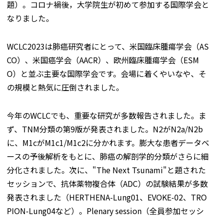
題）。コロナ禍後，大学院生が初めて参加する国際学会と
なりました。
WCLC2023は肺癌研究者にとって、米国臨床腫瘍学会（AS
CO）、米国癌学会（AACR）、欧州臨床腫瘍学会（ESM
O）と並ぶ主要な国際学会です。会場に着くやいなや、そ
の規模と熱気に圧倒されました。
今年のWCLCでも、重要な研究が多数報告されました。ま
ず、TNM分類の第9版が発表されました。N2がN2a/N2b
に、M1cがM1c1/M1c2に分かれます。膨大な患者データベ
ースの予後解析をもとに、肺癌の解剖学的分類がさらに細
分化されました。次に、"The Next Tsunami"と題された
セッションで、抗体薬物複合体（ADC）の試験結果が多数
発表されました（HERTHENA-Lung01、EVOKE-02、TRO
PION-Lung04など）。Plenary session（全員参加セッシ