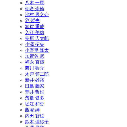
八木 一馬
朝倉 崇徳
池村 辰之介
谷 哲夫
額賀 重成
入江 美聡
笹原 広太郎
小澤 拓矢
小野里 隆太
加賀谷 尽
福永 直輝
西川 敬介
木戸 領二郎
新井 雄裕
田島 義家
荒井 哲也
濱邉 健多
堀江 和史
飯塚 紳
内田 智也
鈴木 理紗子