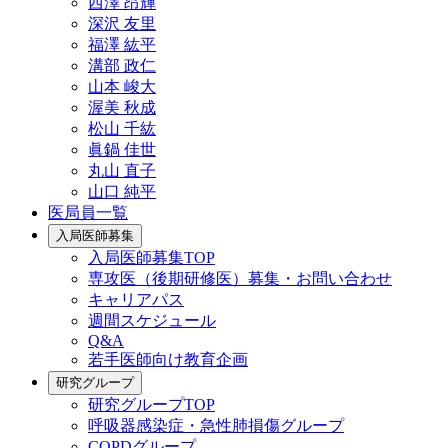
西澤 昂輝
深沢 友里
福澤 紘平
溝部 政仁
山本 峻大
渥美 秋成
松山 千紘
眞鍋 佳世
丸山 直子
山口 純平
医局員一覧
入局医師募集
入局医師募集TOP
専攻医（後期研修医）募集・お問い合わせ
キャリアパス
週間スケジュール
Q&A
若手医師向け教育企画
研究グループ
研究グループTOP
呼吸器感染症・急性肺損傷グループ
COPDグループ