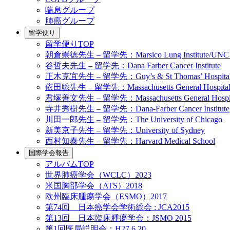
喘息グループ
肺癌グループ
留学便り
留学便りTOP
朝倉崇徳先生 – 留学先：Marsico Lung Institute/UNC Cystic Fi
谷哲夫先生 – 留学先：Dana Farber Cancer Institute
正木克宜先生 – 留学先：Guy’s & St Thomas’ Hospita
依田聡先生 – 留学先：Massachusetts General Hospita
君塚善文先生 – 留学先：Massachusetts General Hospit
寺井秀樹先生 – 留学先：Dana-Farber Cancer Institute
川田一郎先生 – 留学先：The University of Chicago
新美京子先生 – 留学先：University of Sydney
西村知泰先生 – 留学先：Harvard Medical School
国際学会報告
アルバムTOP
世界肺癌学会（WCLC）2023
米国胸部学会（ATS）2018
欧州臨床腫瘍学会（ESMO）2017
第74回 日本癌学会学術総会 : JCA2015
第13回 日本臨床腫瘍学会：JSMO 2015
第1回医局説明会：H27.6.20