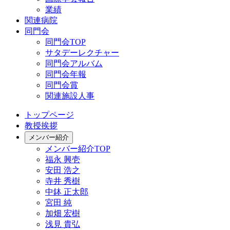
業績
関連病院
同門会
同門会TOP
サタデーレクチャー
同門会アルバム
同門会年報
同門会賞
関連施設人事
トップページ
教授挨拶
メンバー紹介
メンバー紹介TOP
福永 興壱
安田 浩之
寺井 秀樹
中鉢 正太郎
宮田 純
加畑 宏樹
浅見 貴弘