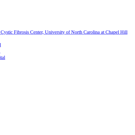
brosis Center, University of North Carolina at Chapel Hill
l
l
al