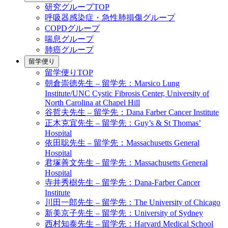
研究グループTOP
呼吸器感染症・急性肺損傷グループ
COPDグループ
喘息グループ
肺癌グループ
留学便り
留学便りTOP
朝倉崇徳先生 – 留学先：Marsico Lung
Institute/UNC Cystic Fibrosis Center, University of
North Carolina at Chapel Hill
谷哲夫先生 – 留学先：Dana Farber Cancer Institute
正木克宜先生 – 留学先：Guy’s & St Thomas’
Hospital
依田聡先生 – 留学先：Massachusetts General
Hospital
君塚善文先生 – 留学先：Massachusetts General
Hospital
寺井秀樹先生 – 留学先：Dana-Farber Cancer
Institute
川田一郎先生 – 留学先：The University of Chicago
新美京子先生 – 留学先：University of Sydney
西村知泰先生 – 留学先：Harvard Medical School