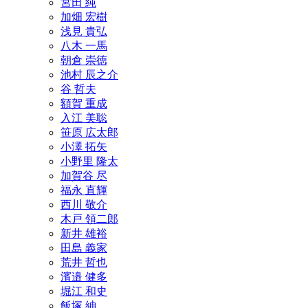
宮田 純
加畑 宏樹
浅見 貴弘
八木 一馬
朝倉 崇徳
池村 辰之介
谷 哲夫
額賀 重成
入江 美聡
笹原 広太郎
小澤 拓矢
小野里 隆太
加賀谷 尽
福永 直輝
西川 敬介
木戸 領二郎
新井 雄裕
田島 義家
荒井 哲也
濱邉 健多
堀江 和史
飯塚 紳