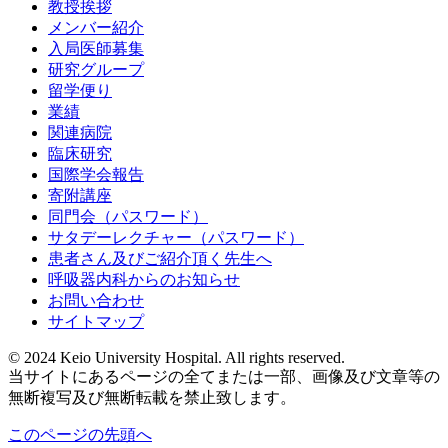
教授挨拶
メンバー紹介
入局医師募集
研究グループ
留学便り
業績
関連病院
臨床研究
国際学会報告
寄附講座
同門会（パスワード）
サタデーレクチャー（パスワード）
患者さん及びご紹介頂く先生へ
呼吸器内科からのお知らせ
お問い合わせ
サイトマップ
© 2024 Keio University Hospital. All rights reserved.
当サイトにあるページの全てまたは一部、画像及び文章等の
無断複写及び無断転載を禁止致します。
このページの先頭へ