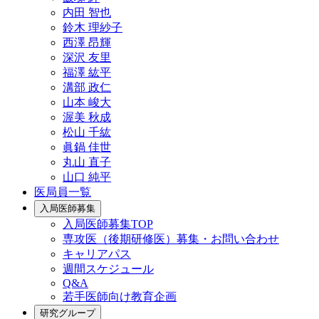
内田 智也
鈴木 理紗子
西澤 昂輝
深沢 友里
福澤 紘平
溝部 政仁
山本 峻大
渥美 秋成
松山 千紘
眞鍋 佳世
丸山 直子
山口 純平
医局員一覧
入局医師募集
入局医師募集TOP
専攻医（後期研修医）募集・お問い合わせ
キャリアパス
週間スケジュール
Q&A
若手医師向け教育企画
研究グループ