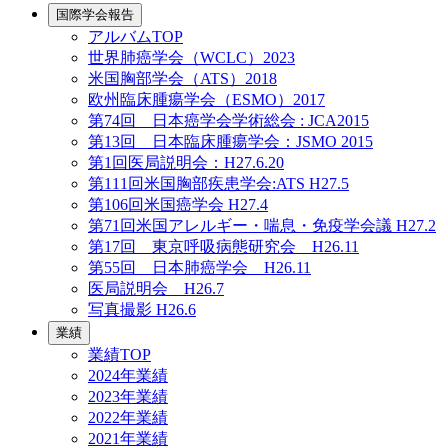
国際学会報告
アルバムTOP
世界肺癌学会（WCLC）2023
米国胸部学会（ATS）2018
欧州臨床腫瘍学会（ESMO）2017
第74回 日本癌学会学術総会 : JCA2015
第13回 日本臨床腫瘍学会：JSMO 2015
第1回医局説明会：H27.6.20
第111回米国胸部疾患学会:ATS H27.5
第106回米国癌学会 H27.4
第71回米国アレルギー・喘息・免疫学会議 H27.2
第17回 東京呼吸病態研究会 H26.11
第55回 日本肺癌学会 H26.11
医局説明会 H26.7
写真撮影 H26.6
業績
業績TOP
2024年業績
2023年業績
2022年業績
2021年業績