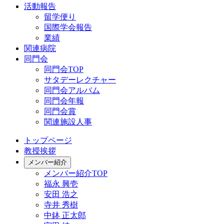
活動報告
留学便り
国際学会報告
業績
関連病院
同門会
同門会TOP
サタデーレクチャー
同門会アルバム
同門会年報
同門会賞
関連施設人事
トップページ
教授挨拶
メンバー紹介
メンバー紹介TOP
福永 興壱
安田 浩之
寺井 秀樹
中鉢 正太郎