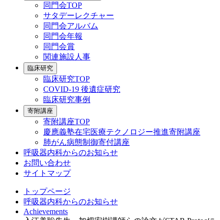
同門会TOP
サタデーレクチャー
同門会アルバム
同門会年報
同門会賞
関連施設人事
臨床研究
臨床研究TOP
COVID-19 後遺症研究
臨床研究事例
寄附講座
寄附講座TOP
慶應義塾在宅医療テクノロジー推進寄附講座
肺がん病態制御寄付講座
呼吸器内科からのお知らせ
お問い合わせ
サイトマップ
トップページ
呼吸器内科からのお知らせ
Achievements