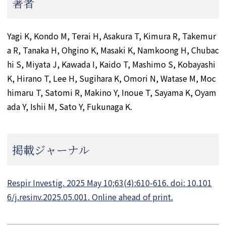
著者
Yagi K, Kondo M, Terai H, Asakura T, Kimura R, Takemur
a R, Tanaka H, Ohgino K, Masaki K, Namkoong H, Chubac
hi S, Miyata J, Kawada I, Kaido T, Mashimo S, Kobayashi
K, Hirano T, Lee H, Sugihara K, Omori N, Watase M, Moc
himaru T, Satomi R, Makino Y, Inoue T, Sayama K, Oyam
ada Y, Ishii M, Sato Y, Fukunaga K.
掲載ジャーナル
Respir Investig. 2025 May 10;63(4):610-616. doi: 10.101
6/j.resinv.2025.05.001. Online ahead of print.