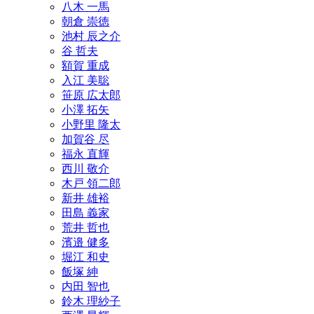
八木 一馬
朝倉 崇徳
池村 辰之介
谷 哲夫
額賀 重成
入江 美聡
笹原 広太郎
小澤 拓矢
小野里 隆太
加賀谷 尽
福永 直輝
西川 敬介
木戸 領二郎
新井 雄裕
田島 義家
荒井 哲也
濱邉 健多
堀江 和史
飯塚 紳
内田 智也
鈴木 理紗子