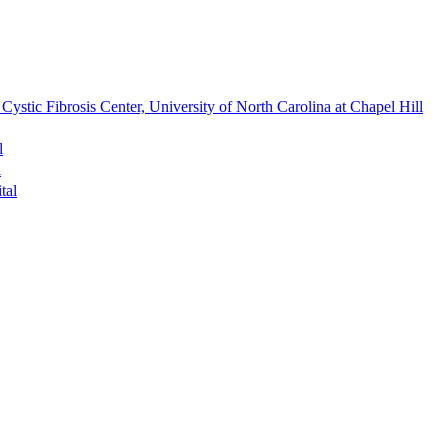
brosis Center, University of North Carolina at Chapel Hill
l
l
al