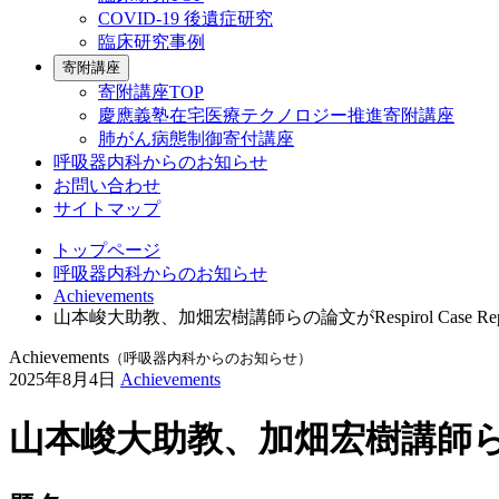
COVID-19 後遺症研究
臨床研究事例
寄附講座
寄附講座TOP
慶應義塾在宅医療テクノロジー推進寄附講座
肺がん病態制御寄付講座
呼吸器内科からのお知らせ
お問い合わせ
サイトマップ
トップページ
呼吸器内科からのお知らせ
Achievements
山本峻大助教、加畑宏樹講師らの論文がRespirol Case 
Achievements
（呼吸器内科からのお知らせ）
2025年8月4日
Achievements
山本峻大助教、加畑宏樹講師らの論文