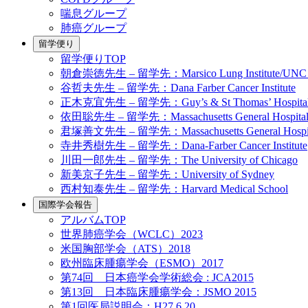
喘息グループ
肺癌グループ
留学便り
留学便りTOP
朝倉崇徳先生 – 留学先：Marsico Lung Institute/UNC Cystic Fi
谷哲夫先生 – 留学先：Dana Farber Cancer Institute
正木克宜先生 – 留学先：Guy’s & St Thomas’ Hospita
依田聡先生 – 留学先：Massachusetts General Hospita
君塚善文先生 – 留学先：Massachusetts General Hospit
寺井秀樹先生 – 留学先：Dana-Farber Cancer Institute
川田一郎先生 – 留学先：The University of Chicago
新美京子先生 – 留学先：University of Sydney
西村知泰先生 – 留学先：Harvard Medical School
国際学会報告
アルバムTOP
世界肺癌学会（WCLC）2023
米国胸部学会（ATS）2018
欧州臨床腫瘍学会（ESMO）2017
第74回 日本癌学会学術総会 : JCA2015
第13回 日本臨床腫瘍学会：JSMO 2015
第1回医局説明会：H27.6.20