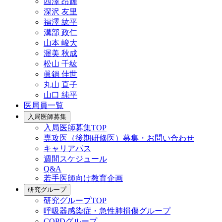
西澤 昂輝
深沢 友里
福澤 紘平
溝部 政仁
山本 峻大
渥美 秋成
松山 千紘
眞鍋 佳世
丸山 直子
山口 純平
医局員一覧
入局医師募集
入局医師募集TOP
専攻医（後期研修医）募集・お問い合わせ
キャリアパス
週間スケジュール
Q&A
若手医師向け教育企画
研究グループ
研究グループTOP
呼吸器感染症・急性肺損傷グループ
COPDグループ