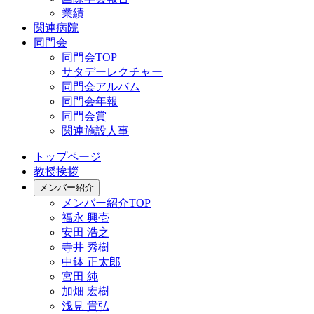
業績
関連病院
同門会
同門会TOP
サタデーレクチャー
同門会アルバム
同門会年報
同門会賞
関連施設人事
トップページ
教授挨拶
メンバー紹介
メンバー紹介TOP
福永 興壱
安田 浩之
寺井 秀樹
中鉢 正太郎
宮田 純
加畑 宏樹
浅見 貴弘