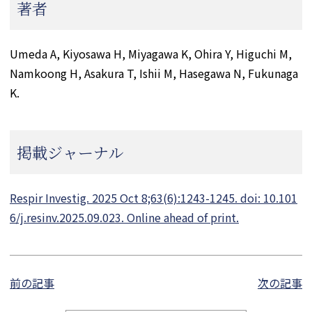
著者
Umeda A, Kiyosawa H, Miyagawa K, Ohira Y, Higuchi M,
Namkoong H, Asakura T, Ishii M, Hasegawa N, Fukunaga
K.
掲載ジャーナル
Respir Investig. 2025 Oct 8;63(6):1243-1245. doi: 10.101
6/j.resinv.2025.09.023. Online ahead of print.
前の記事
次の記事