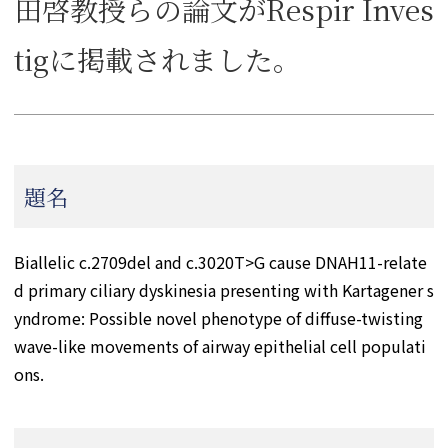
田啓教授らの論文がRespir Inves
tigに掲載されました。
題名
Biallelic c.2709del and c.3020T>G cause DNAH11-relate
d primary ciliary dyskinesia presenting with Kartagener s
yndrome: Possible novel phenotype of diffuse-twisting
wave-like movements of airway epithelial cell populati
ons.