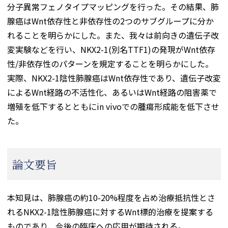
分子異常フェノタイプマッピングを行った。その結果、肺
腺癌はWnt依存性と非依存性の2つのサブグループに分か
れることを明らかにした。また、我々は前向きの遺伝子改
変実験などを行い、NKX2-1(別名TTF1)の発現がWnt依存
性/非依存性のパターンを規定することを明らかにした。
実際、NKX2-1陰性肺腺癌はWnt依存性であり、遺伝子改変
によるWnt経路の不活性化、あるいはWnt経路の阻害薬で
増殖を低下するとともにin vivoでの腫瘍形成能を低下させ
た。
論文要旨
本知見は、肺腺癌の約10-20%程度を占め治療抵抗性とさ
れるNKX2-1陰性肺腺癌に対するWnt標的治療を提案する
ものであり、今後の臨床への応用が期待される。