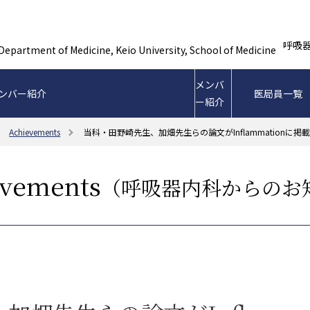
呼吸
メンバ
ンバー紹介
医局員一覧
ー紹介
Achievements
当科・田野崎先生、加畑先生らの論文がInflammationに
evements
（呼吸器内科からのお