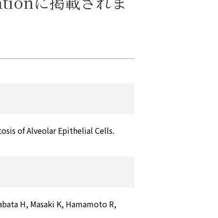
tionに掲載されま
s of Alveolar Epithelial Cells.
 Kabata H, Masaki K, Hamamoto R,