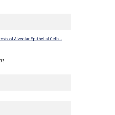
s of Alveolar Epithelial Cells -
433