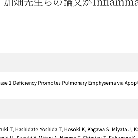
畑先生らの論文がInflamma
rase 1 Deficiency Promotes Pulmonary Emphysema via Apoptosi
zuki T, Hashidate-Yoshida T, Hosoki K, Kagawa S, Miyata J,
zaki H, Suzuki Y, Mitani A, Nagase T, Shimizu T, Fukunaga K.