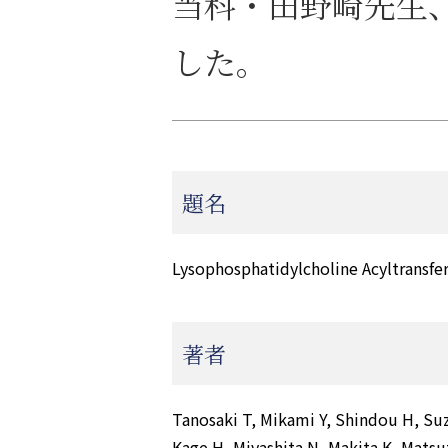
当科・田野崎先生、加
した。
題名
Lysophosphatidylcholine Acyltransfe
著者
Tanosaki T, Mikami Y, Shindou H, Su
Kage H, Miyashita N, Makita K, Matsu