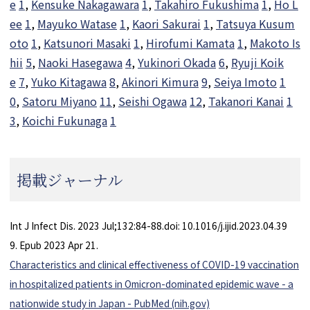
e
1
,
Kensuke Nakagawara
1
,
Takahiro Fukushima
1
,
Ho L
ee
1
,
Mayuko Watase
1
,
Kaori Sakurai
1
,
Tatsuya Kusum
oto
1
,
Katsunori Masaki
1
,
Hirofumi Kamata
1
,
Makoto Is
hii
5
,
Naoki Hasegawa
4
,
Yukinori Okada
6
,
Ryuji Koik
e
7
,
Yuko Kitagawa
8
,
Akinori Kimura
9
,
Seiya Imoto
1
0
,
Satoru Miyano
11
,
Seishi Ogawa
12
,
Takanori Kanai
1
3
,
Koichi Fukunaga
1
掲載ジャーナル
Int J Infect Dis.
2023 Jul;132:84-88.
doi: 10.1016/j.ijid.2023.04.39
9.
Epub 2023 Apr 21.
Characteristics and clinical effectiveness of COVID-19 vaccination
in hospitalized patients in Omicron-dominated epidemic wave - a
nationwide study in Japan - PubMed (nih.gov)