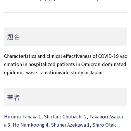
題名
Characteristics and clinical effectiveness of COVID-19 vac
cination in hospitalized patients in Omicron-dominated
epidemic wave - a nationwide study in Japan
著者
Hiromu Tanaka
1
,
Shotaro Chubachi
2
,
Takanori Asakur
a
3
,
Ho Namkoong
4
,
Shuhei Azekawa
1
,
Shiro Otak