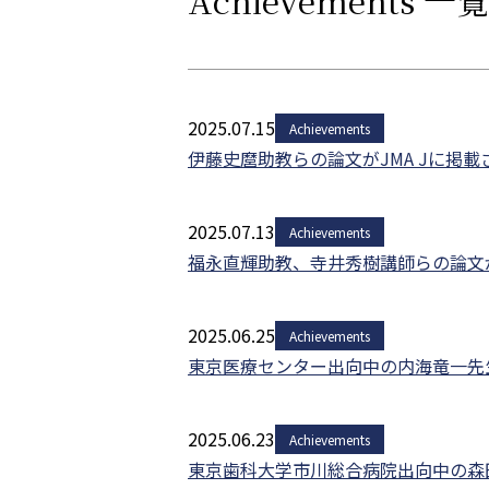
Achievements 一覧
2025.07.15
Achievements
伊藤史麿助教らの論文がJMA Jに掲
2025.07.13
Achievements
福永直輝助教、寺井秀樹講師らの論文がJTO
2025.06.25
Achievements
東京医療センター出向中の内海竜一先生、
2025.06.23
Achievements
東京歯科大学市川総合病院出向中の森田