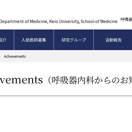
呼吸
紹介
入局医師募集
研究グループ
活動報告
介
医局員一覧
入局医師募集
お問い合わせ
キャリアパス
留学便り
週間ス
国際
Achievements
evements
（呼吸器内科からのお