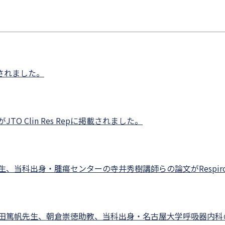
載されました。
 Clin Res Repに掲載されました。
当科出身・腫瘍センターの寺井秀樹講師らの論文がRespirol 
篤帆先生、朝倉崇徳助教、当科出身・名古屋大学呼吸器内科の石井