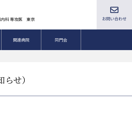
お問い合わせ
器内科 専攻医 東京
関連病院
同門会
ケジュール
学会報告
業績
Q&A
教育企画
同門会TOP
サタデーレクチャー
同門会ア
知らせ）