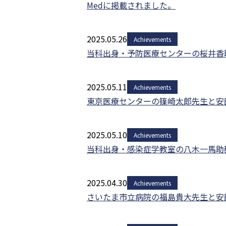
Medに掲載されました。
2025.05.26
Achievements
当科出身・予防医療センターの桜井香助
2025.05.11
Achievements
東京医療センターの篠崎太郎先生と安田浩之
2025.05.10
Achievements
当科出身・感染症学教室の八木一馬助教、
2025.04.30
Achievements
さいたま市立病院の福島貴大先生と安田浩