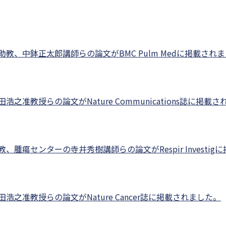
教、中鉢正太郎講師らの論文がBMC Pulm Medに掲載され
准教授らの論文がNature Communications誌に掲載
腫瘍センターの寺井秀樹講師らの論文がRespir Investig
之准教授らの論文がNature Cancer誌に掲載されました。