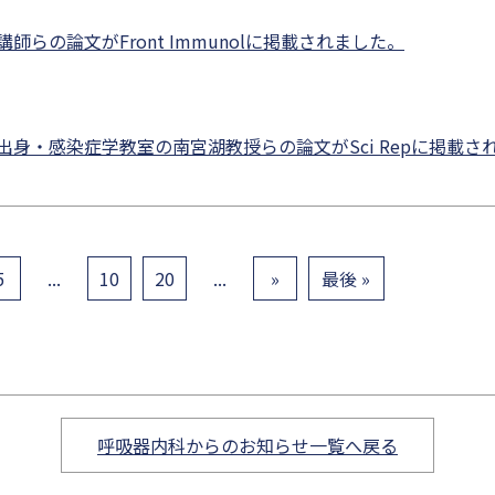
らの論文がFront Immunolに掲載されました。
身・感染症学教室の南宮湖教授らの論文がSci Repに掲載さ
5
...
10
20
...
»
最後 »
呼吸器内科からのお知らせ一覧へ戻る