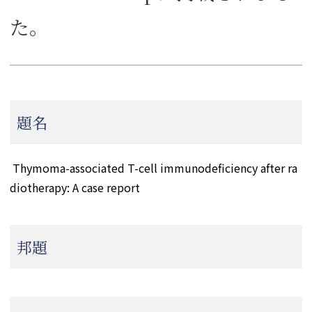
た。
題名
Thymoma-associated T-cell immunodeficiency after ra
diotherapy: A case report
邦題