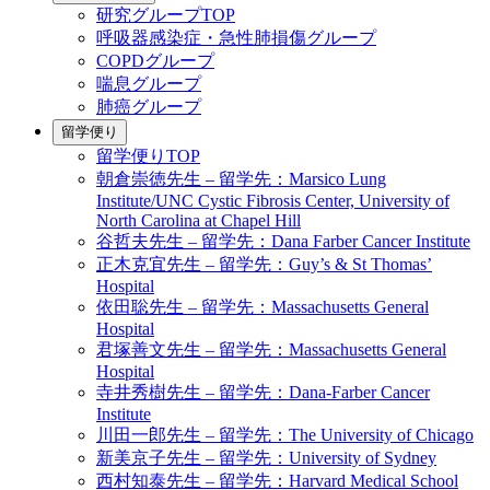
研究グループTOP
呼吸器感染症・急性肺損傷グループ
COPDグループ
喘息グループ
肺癌グループ
留学便り
留学便りTOP
朝倉崇徳先生 – 留学先：Marsico Lung
Institute/UNC Cystic Fibrosis Center, University of
North Carolina at Chapel Hill
谷哲夫先生 – 留学先：Dana Farber Cancer Institute
正木克宜先生 – 留学先：Guy’s & St Thomas’
Hospital
依田聡先生 – 留学先：Massachusetts General
Hospital
君塚善文先生 – 留学先：Massachusetts General
Hospital
寺井秀樹先生 – 留学先：Dana-Farber Cancer
Institute
川田一郎先生 – 留学先：The University of Chicago
新美京子先生 – 留学先：University of Sydney
西村知泰先生 – 留学先：Harvard Medical School