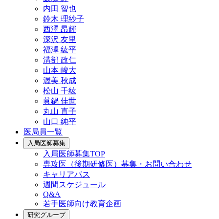
内田 智也
鈴木 理紗子
西澤 昂輝
深沢 友里
福澤 紘平
溝部 政仁
山本 峻大
渥美 秋成
松山 千紘
眞鍋 佳世
丸山 直子
山口 純平
医局員一覧
入局医師募集
入局医師募集TOP
専攻医（後期研修医）募集・お問い合わせ
キャリアパス
週間スケジュール
Q&A
若手医師向け教育企画
研究グループ