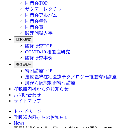
同門会TOP
サタデーレクチャー
同門会アルバム
同門会年報
同門会賞
関連施設人事
臨床研究
臨床研究TOP
COVID-19 後遺症研究
臨床研究事例
寄附講座
寄附講座TOP
慶應義塾在宅医療テクノロジー推進寄附講座
肺がん病態制御寄付講座
呼吸器内科からのお知らせ
お問い合わせ
サイトマップ
トップページ
呼吸器内科からのお知らせ
News