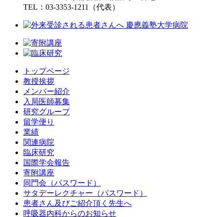
TEL：03-3353-1211（代表）
トップページ
教授挨拶
メンバー紹介
入局医師募集
研究グループ
留学便り
業績
関連病院
臨床研究
国際学会報告
寄附講座
同門会（パスワード）
サタデーレクチャー（パスワード）
患者さん及びご紹介頂く先生へ
呼吸器内科からのお知らせ