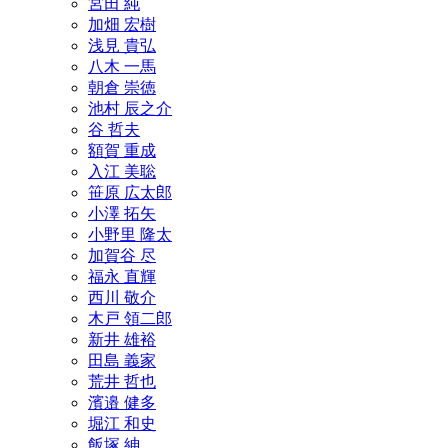
宮田 純
加畑 宏樹
浅見 貴弘
八木 一馬
朝倉 崇徳
池村 辰之介
谷 哲夫
額賀 重成
入江 美聡
笹原 広太郎
小澤 拓矢
小野里 隆太
加賀谷 尽
福永 直輝
西川 敬介
木戸 領二郎
新井 雄裕
田島 義家
荒井 哲也
濱邉 健多
堀江 和史
飯塚 紳