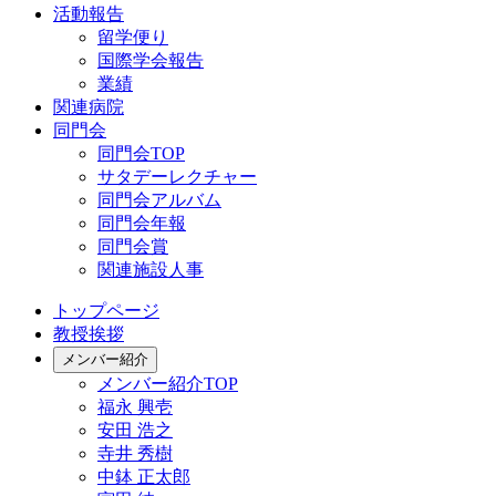
活動報告
留学便り
国際学会報告
業績
関連病院
同門会
同門会TOP
サタデーレクチャー
同門会アルバム
同門会年報
同門会賞
関連施設人事
トップページ
教授挨拶
メンバー紹介
メンバー紹介TOP
福永 興壱
安田 浩之
寺井 秀樹
中鉢 正太郎