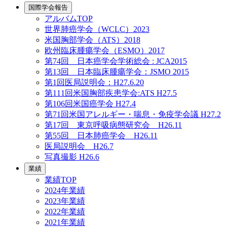
国際学会報告
アルバムTOP
世界肺癌学会（WCLC）2023
米国胸部学会（ATS）2018
欧州臨床腫瘍学会（ESMO）2017
第74回 日本癌学会学術総会 : JCA2015
第13回 日本臨床腫瘍学会：JSMO 2015
第1回医局説明会：H27.6.20
第111回米国胸部疾患学会:ATS H27.5
第106回米国癌学会 H27.4
第71回米国アレルギー・喘息・免疫学会議 H27.2
第17回 東京呼吸病態研究会 H26.11
第55回 日本肺癌学会 H26.11
医局説明会 H26.7
写真撮影 H26.6
業績
業績TOP
2024年業績
2023年業績
2022年業績
2021年業績